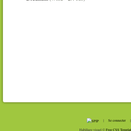
|
Se connecter
Habillage visuel ©
Free CSS Templat