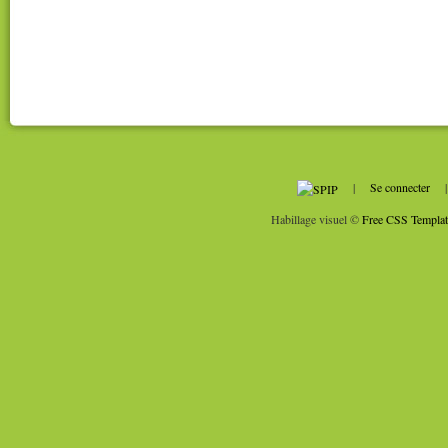
|
Se connecter
Habillage visuel ©
Free CSS Templat