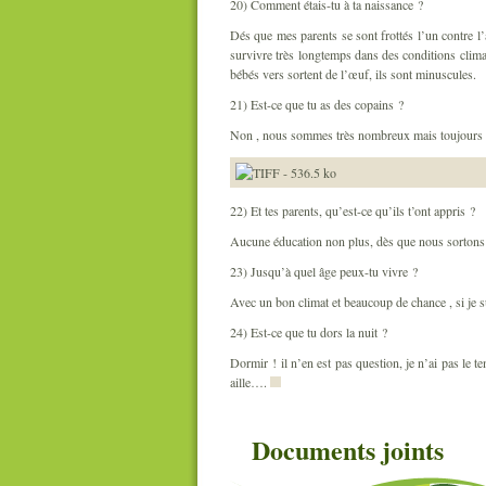
20) Comment étais-tu à ta naissance ?
Dés que mes parents se sont frottés l’un contre l
survivre très longtemps dans des conditions climat
bébés vers sortent de l’œuf, ils sont minuscules.
21) Est-ce que tu as des copains ?
Non , nous sommes très nombreux mais toujours sol
22) Et tes parents, qu’est-ce qu’ils t’ont appris ?
Aucune éducation non plus, dès que nous sortons d
23) Jusqu’à quel âge peux-tu vivre ?
Avec un bon climat et beaucoup de chance , si je su
24) Est-ce que tu dors la nuit ?
Dormir ! il n’en est pas question, je n’ai pas le te
aille….
Documents joints