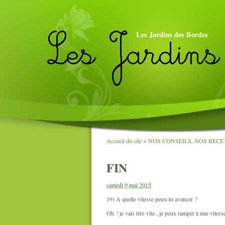
Les Jardins des Bordes
Accueil du site
>
NOS CONSEILS, NOS RECET
FIN
samedi 9 mai 2015
19) A quelle vitesse peux-tu avancer ?
Oh ! je vais très vite , je peux ramper à une vitess