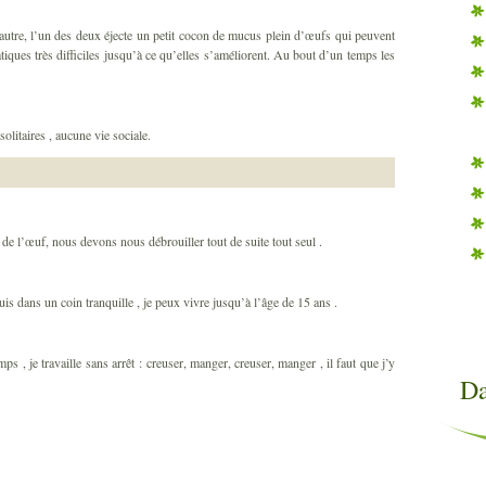
’autre, l’un des deux éjecte un petit cocon de mucus plein d’œufs qui peuvent
iques très difficiles jusqu’à ce qu’elles s’améliorent. Au bout d’un temps les
itaires , aucune vie sociale.
e l’œuf, nous devons nous débrouiller tout de suite tout seul .
is dans un coin tranquille , je peux vivre jusqu’à l’âge de 15 ans .
mps , je travaille sans arrêt : creuser, manger, creuser, manger , il faut que j’y
Da